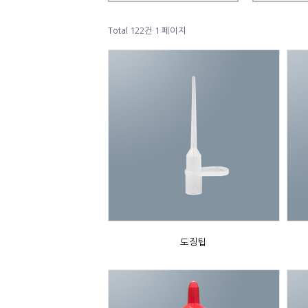
Total 122건
1 페이지
도징팁