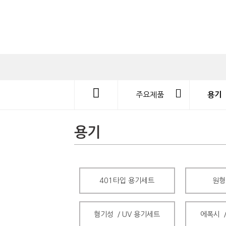
주요제품
용기
용기
401타입 용기세트
원형
혐기성 ／UV 용기세트
에폭시 