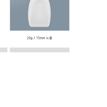
20g / 15mm 노즐
튜브 푸쉬다운 소형 캡&노즐
5-핀 브러쉬
투웨이 곡선단캡 브러쉬