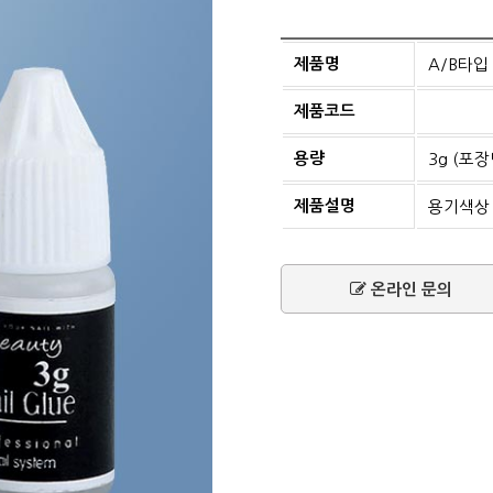
제품명
A/B타입 (
제품코드
용량
3g (포장단
제품설명
용기색상 
온라인 문의